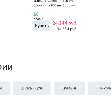
Ширина
Длина
Высота
1555 мм
2100 мм
1030 мм
24 244 руб.
Купить
34 634 руб.
рии
е
Шкаф -купе
Спальни
Прихож