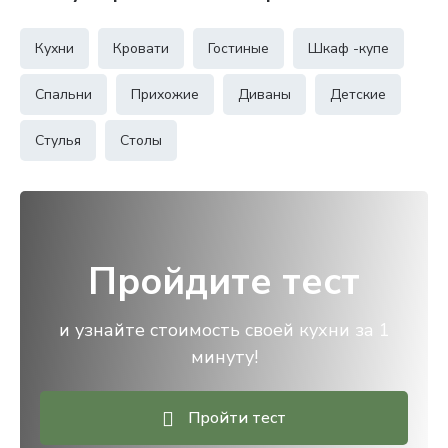
Кухни
Кровати
Гостиные
Шкаф -купе
Спальни
Прихожие
Диваны
Детские
Стулья
Столы
Пройдите тест
и узнайте стоимость своей кухни за 1
минуту!
Пройти тест