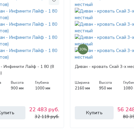
30%
- Инфинити Лайф - 1 80 (8
Диван - кровать Скай 3-х ме
)
а
Высота
Глубина
Ширина
Высота
Глуби
900 мм
1000 мм
2160 мм
950 мм
1080
22 483 руб.
56 248
Купить
Купить
32 119 руб.
80 3