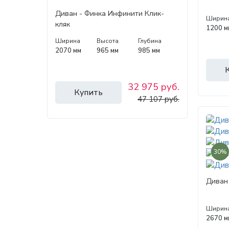
Диван - Финка Инфинити Клик-
Ширин
кляк
1200 м
Ширина
Высота
Глубина
2070 мм
965 мм
985 мм
32 975 руб.
Купить
47 107 руб.
30%
Диван 
Ширин
2670 м