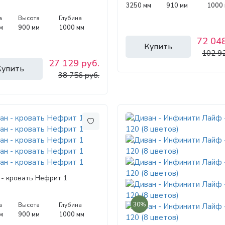
3250 мм
910 мм
1000
а
Высота
Глубина
м
900 мм
1000 мм
72 048
Купить
102 92
27 129 руб.
Купить
38 756 руб.
- кровать Нефрит 1
30%
а
Высота
Глубина
м
900 мм
1000 мм