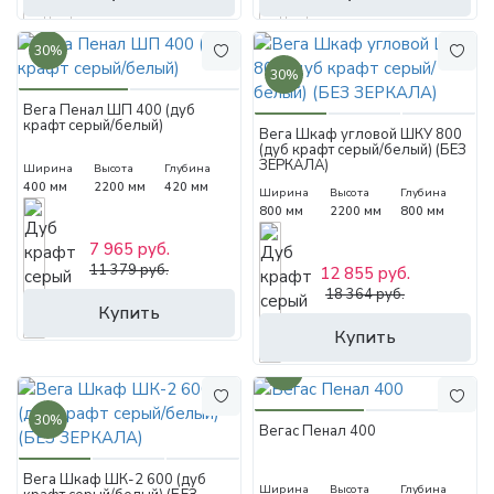
30%
30%
Вега Пенал ШП 400 (дуб
крафт серый/белый)
Вега Шкаф угловой ШКУ 800
(дуб крафт серый/белый) (БЕЗ
ЗЕРКАЛА)
Ширина
Высота
Глубина
400 мм
2200 мм
420 мм
Ширина
Высота
Глубина
800 мм
2200 мм
800 мм
7 965 руб.
11 379 руб.
12 855 руб.
18 364 руб.
Купить
Купить
30%
30%
Вегас Пенал 400
Вега Шкаф ШК-2 600 (дуб
Ширина
Высота
Глубина