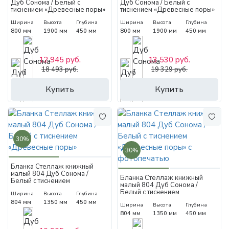
Дуб Сонома / Белый с
Дуб Сонома / Белый с
тиснением «Древесные поры»
тиснением «Древесные поры»
с фотопечатью
Ширина
Высота
Глубина
Ширина
Высота
Глубина
800 мм
1900 мм
450 мм
800 мм
1900 мм
450 мм
12 945 руб.
13 530 руб.
18 493 руб.
19 329 руб.
Купить
Купить
30%
30%
Бланка Стеллаж книжный
малый 804 Дуб Сонома /
Бланка Стеллаж книжный
Белый с тиснением
малый 804 Дуб Сонома /
«Древесные поры»
Белый с тиснением
Ширина
Высота
Глубина
«Древесные поры» с
804 мм
1350 мм
450 мм
Ширина
Высота
Глубина
фотопечатью
804 мм
1350 мм
450 мм