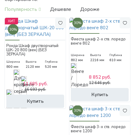
Популярность
Дешевле
Дороже
ХИТ
30%
30%
Фиеста шкаф 2-х ств. лоредо
венге 802
Ронда Шкаф двустворчатый
ШК-20 800 (век) (БЕЗ
ЗЕРКАЛА)
Ширина
Высота
Глубина
802 мм
2216 мм
610 мм
Ширина
Высота
Глубина
800 мм
2120 мм
520 мм
8 852 руб.
12 646 руб.
11 685 руб.
16 693 руб.
Купить
Купить
30%
Фиеста шкаф 3-х ств. лоредо
венге 1200