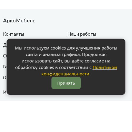
АркоМебель
Контакты
Наши работы
Доставка и оплата
Акции
Мы используем cookies для улучшения работы
сайта и анализа трафика. Продолжая
Сборка
Политика
использовать сайт, вы даёте согласие на
конфиденциальности
Гарантия
обработку cookies в соответствии с
Политикой
конфиденциальности
.
О нас
Принять
Каталог
Кухни
Прихожие
Гостиные
Диваны
Спальни
Шкафы