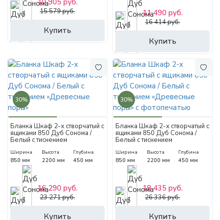
10 905 руб.
15 579 руб.
11 490 руб.
16 414 руб.
Купить
Купить
30%
30%
Бланка Шкаф 2-х створчатый с
Бланка Шкаф 2-х створчатый с
ящиками 850 Дуб Сонома /
ящиками 850 Дуб Сонома /
Белый с тиснением
Белый с тиснением
«Древесные поры»
«Древесные поры» с
Ширина
Высота
Глубина
Ширина
Высота
Глубина
фотопечатью
850 мм
2200 мм
450 мм
850 мм
2200 мм
450 мм
16 290 руб.
18 435 руб.
23 271 руб.
26 336 руб.
Купить
Купить