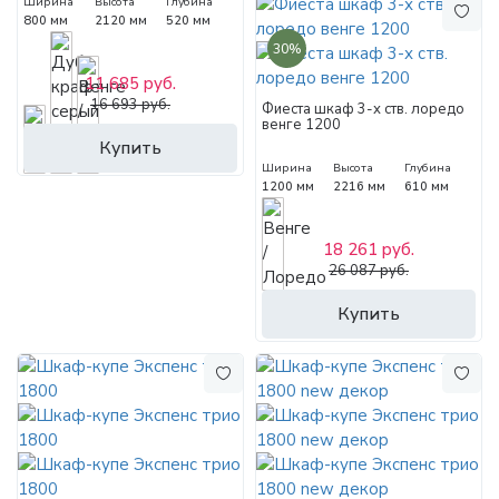
Ширина
Высота
Глубина
800 мм
2120 мм
520 мм
30%
11 685 руб.
16 693 руб.
Фиеста шкаф 3-х ств. лоредо
венге 1200
Купить
Ширина
Высота
Глубина
1200 мм
2216 мм
610 мм
18 261 руб.
26 087 руб.
Купить