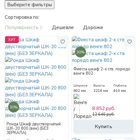
Выберите фильтры
Сортировка по:
Популярность
Дешевле
Дороже
ХИТ
30%
Фиеста шкаф 2-х ств. лоредо
венге 802
Ширина
Высота
Глубина
802 мм
2216 мм
610 мм
30%
8 852 руб.
12 646 руб.
Ронда Шкаф двустворчатый
Купить
ШК-20 800 (век) (БЕЗ
ЗЕРКАЛА)