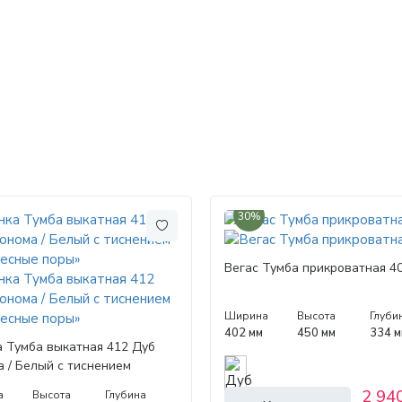
30%
Вегас Тумба прикроватная 4
Ширина
Высота
Глуби
402 мм
450 мм
334 м
а Тумба выкатная 412 Дуб
 / Белый с тиснением
есные поры»
2 940
а
Высота
Глубина