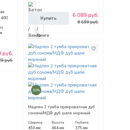
ая
6 089 руб.
 480
Купить
8 699 руб.
на
м
 руб.
29 руб.
30%
Мадлен 2 тумба прикроватная дуб
сонома/МДФ дуб шале мореный
Ширина
Высота
Глубина
450 мм
464 мм
375 мм