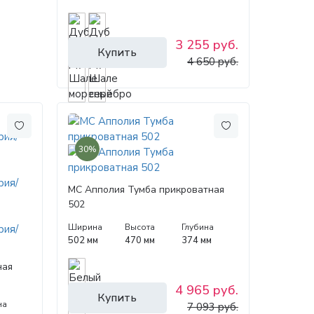
3 255 руб.
Купить
4 650 руб.
30%
МС Апполия Тумба прикроватная
502
Ширина
Высота
Глубина
502 мм
470 мм
374 мм
ная
4 965 руб.
Купить
на
7 093 руб.