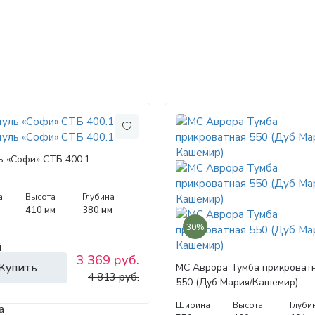
ь «Софи» СТБ 400.1
а
Высота
Глубина
410 мм
380 мм
30%
3 369 руб.
Купить
МС Аврора Тумба прикроват
4 813 руб.
550 (Дуб Мария/Кашемир)
Ширина
Высота
Глуби