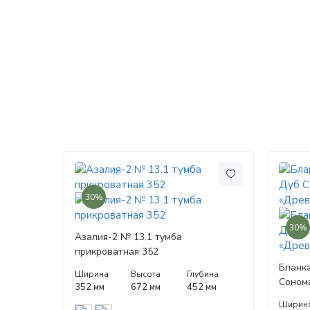
30%
30%
Азалия-2 № 13.1 тумба
прикроватная 352
Бланк
Ширина
Высота
Глубина
Сонома
352 мм
672 мм
452 мм
«Древ
Ширин