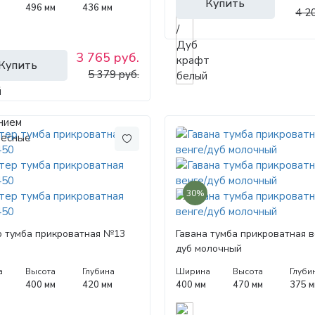
Купить
496 мм
436 мм
4 2
3 765 руб.
Купить
5 379 руб.
30%
р тумба прикроватная №13
Гавана тумба прикроватная в
дуб молочный
а
Высота
Глубина
Ширина
Высота
Глуби
400 мм
420 мм
400 мм
470 мм
375 м