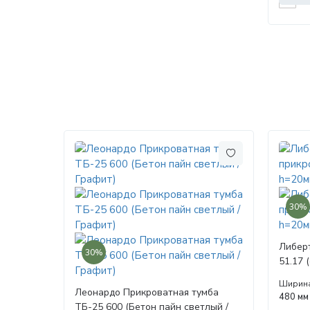
30%
Либер
30%
51.17 
вотан/
Ширин
Леонардо Прикроватная тумба
480 мм
ТБ-25 600 (Бетон пайн светлый /