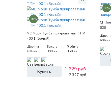
30%
30%
СГ Кле
606
МС Мори Тумба прикроватная ТПМ
Ширин
400.1 (Белый)
606 мм
Ширина
Высота
Глубина
404 мм
300 мм
350 мм
1 629 руб.
Купить
2 327 руб.