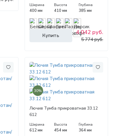
Ширина
Высота
Глубина
400 мм
410 мм
385 мм
4 042 руб.
Купить
5 774 руб.
30%
Лючия Тумба прикроватная 33.12
612
Ширина
Высота
Глубина
612 мм
454 мм
364 мм