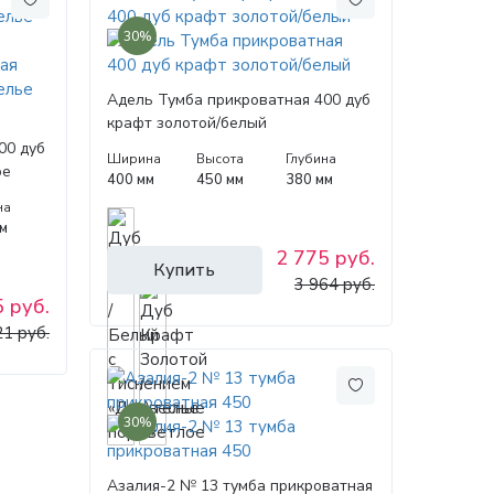
30%
Адель Тумба прикроватная 400 дуб
крафт золотой/белый
00 дуб
Ширина
Высота
Глубина
ое
400 мм
450 мм
380 мм
на
м
2 775 руб.
Купить
3 964 руб.
 руб.
21 руб.
30%
Азалия-2 № 13 тумба прикроватная