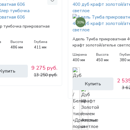
30%
р тумбочка прикроватная
Адель Тумба прикроватная 4
а
Высота
Глубина
крафт золотой/ателье светл
486 мм
411 мм
Ширина
Высота
Глуби
400 мм
450 мм
380 м
9 275 руб.
Купить
13 250 руб.
2 535
Купить
3 6