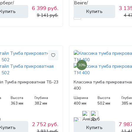
6 399 руб.
3 135
Купить
Купить
9 141 руб.
4 4
30%
йл Тумба прикроватная ТБ-23
Классика тумба прикроватна
400
а
Высота
Глубина
Ширина
Высота
Глуби
363 мм
382 мм
400 мм
502 мм
385 м
2 752 руб.
7 987
Купить
Купить
3 931 руб.
11 4