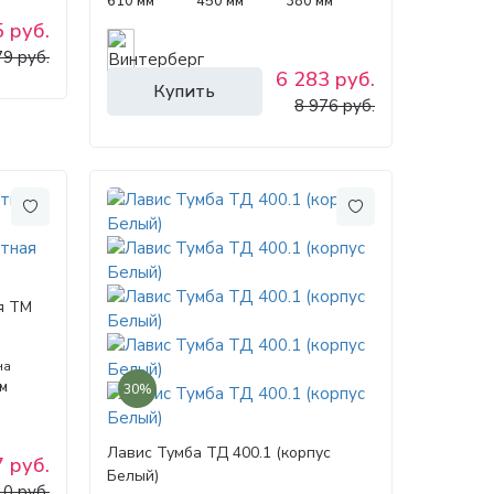
610 мм
450 мм
380 мм
 руб.
79 руб.
6 283 руб.
Купить
8 976 руб.
я ТМ
на
м
30%
Лавис Тумба ТД 400.1 (корпус
 руб.
Белый)
10 руб.