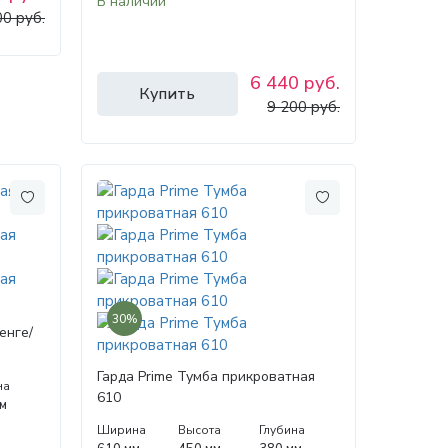
В наличии
00 руб.
6 440 руб.
Купить
9 200 руб.
30%
енге/
Гарда Prime Тумба прикроватная
на
610
м
Ширина
Высота
Глубина