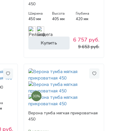
450
Ширина
Высота
Глубина
450 мм
405 мм
420 мм
6 757 руб.
Купить
9 653 руб.
00
30%
на
м
Верона тумба мягкая прикроватная
450
 руб.