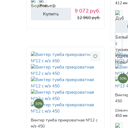
412 мм
9 072 руб.
Купить
12 960 руб.
30%
Винте
450
30%
Ширин
450 мм
Винтер тумба прикроватная №12 с
м/э 450