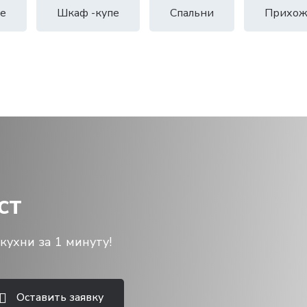
е
Шкаф -купе
Спальни
Прихож
ст
кухни за 1 минуту!
Оставить заявку