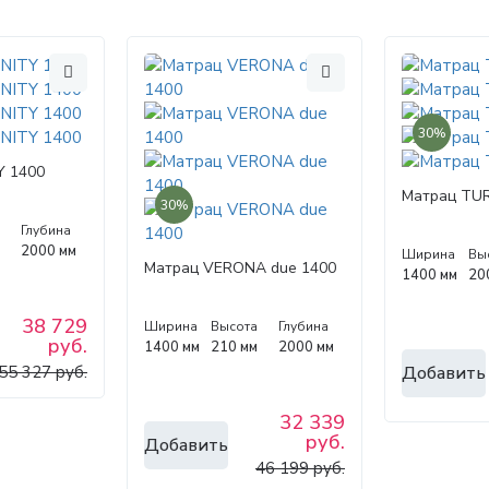
30%
Y 1400
Матрац TUR
30%
а
Глубина
м
2000 мм
Ширина
Вы
Матрац VERONA due 1400
1400 мм
20
38 729
Ширина
Высота
Глубина
руб.
1400 мм
210 мм
2000 мм
Добавить
55 327 руб.
32 339
руб.
Добавить
46 199 руб.