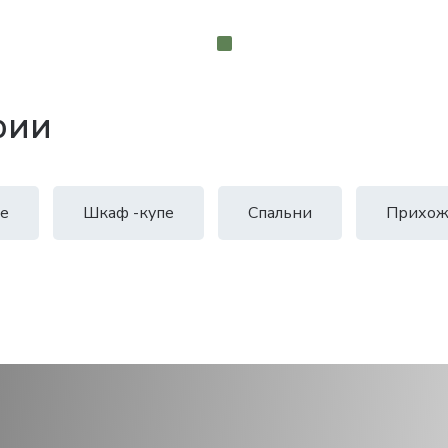
рии
е
Шкаф -купе
Спальни
Прихож