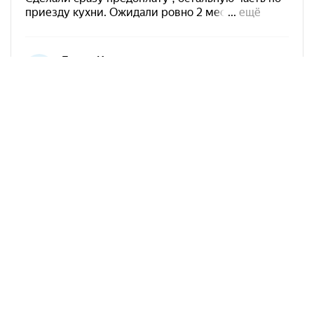
Арко Мебель на карте Краснодара — Яндекс Карты
АркоМебель
Контакты
Наши работы
Доставка и оплата
Акции
Сборка
Политика