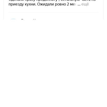
Арко Мебель на карте Краснодара — Яндекс Карты
АркоМебель
Контакты
Наши работы
Доставка и оплата
Акции
Сборка
Политика