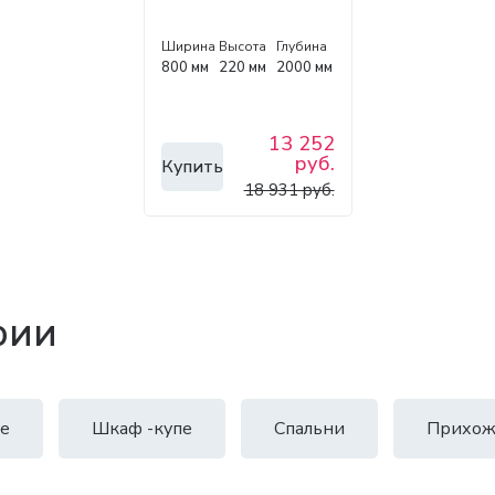
Ширина
Высота
Глубина
800 мм
220 мм
2000 мм
13 252
руб.
Купить
18 931 руб.
рии
е
Шкаф -купе
Спальни
Прихож