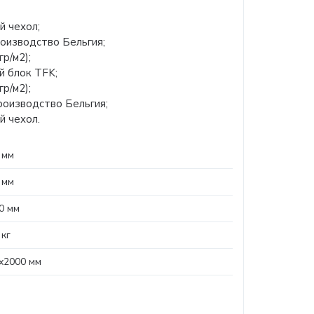
й чехол;
роизводство Бельгия;
р/м2);
й блок TFK;
р/м2);
роизводство Бельгия;
й чехол.
 мм
 мм
0 мм
 кг
х2000 мм