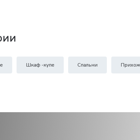
рии
е
Шкаф -купе
Спальни
Прихож