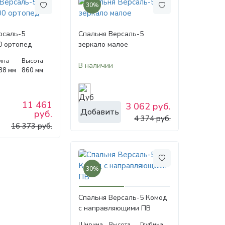
30%
рсаль-5
Спальня Версаль-5
0 ортопед
зеркало малое
ина
Высота
В наличии
38 мм
860 мм
11 461
3 062 руб.
Добавить
руб.
4 374 руб.
16 373 руб.
30%
Спальня Версаль-5 Комод
с направляющими ПВ
Ширина
Высота
Глубина