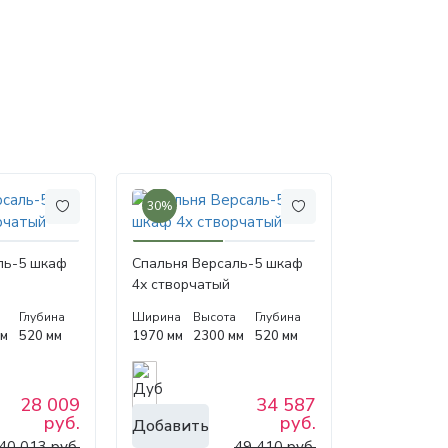
30%
ль-5 шкаф
Спальня Версаль-5 шкаф
4х створчатый
а
Глубина
Ширина
Высота
Глубина
мм
520 мм
1970 мм
2300 мм
520 мм
28 009
34 587
руб.
руб.
Добавить
40 013 руб.
49 410 руб.