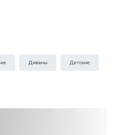
ие
Диваны
Детские