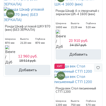
Ронда Шкаф 4-х створчатый с
30%
зеркалом ШК-4 1600 (век)
Ширина
Высота
Глубина
Ронда Шкаф угловой ШКУ 870
1600 мм
2120 мм
520 мм
(век) (БЕЗ ЗЕРКАЛА)
Ширина
Высота
Глубина
23 910 руб.
870 мм
2120 мм
870 мм
34 157 руб.
Добавить
12 960 руб.
18 514 руб.
ХИТ
Добавить
30%
Ронда век Стол письменный
СТП 1200
Ширина
Высота
Глубина
1200 мм
750 мм
570 мм