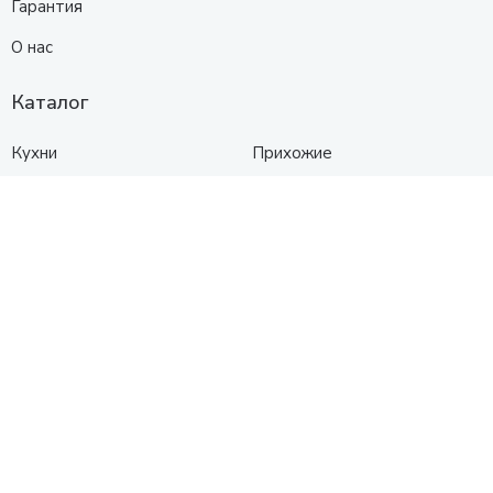
Гарантия
О нас
Каталог
Кухни
Прихожие
Гостиные
Диваны
Спальни
Шкафы
Детские
Контакты
ул. Московская 144 корп. - 1
Схема проезда
+7 (961) 525-91-91