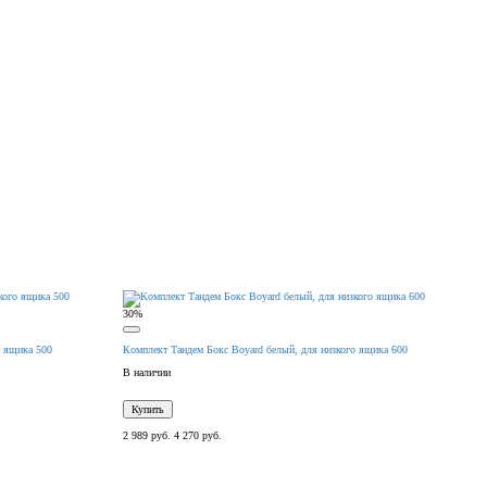
30%
о ящика 500
Комплект Тандем Бокс Boyard белый, для низкого ящика 600
В наличии
Купить
2 989 руб.
4 270 руб.