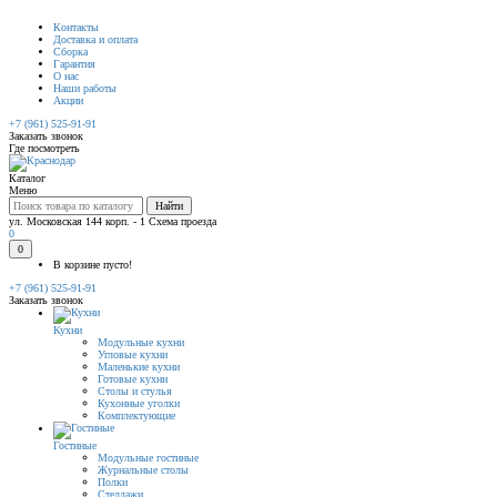
Контакты
Доставка и оплата
Сборка
Гарантия
О нас
Наши работы
Акции
+7 (961) 525-91-91
Заказать звонок
Где посмотреть
Каталог
Меню
Найти
ул. Московская 144 корп. - 1
Схема проезда
0
0
В корзине пусто!
+7 (961) 525-91-91
Заказать звонок
Кухни
Модульные кухни
Угловые кухни
Маленькие кухни
Готовые кухни
Столы и стулья
Кухонные уголки
Комплектующие
Гостиные
Модульные гостиные
Журнальные столы
Полки
Стеллажи