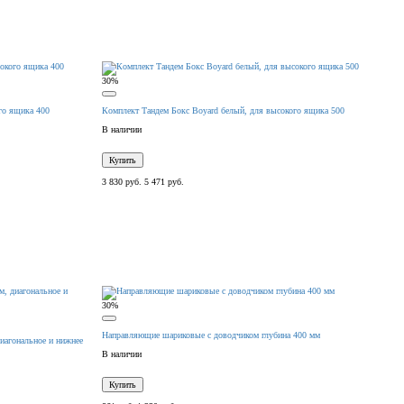
30%
го ящика 400
Комплект Тандем Бокс Boyard белый, для высокого ящика 500
В наличии
Купить
3 830 руб.
5 471 руб.
30%
Направляющие шариковые с доводчиком глубина 400 мм
агональное и нижнее
В наличии
Купить