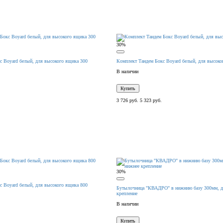
30%
с Boyard белый, для высокого ящика 300
Комплект Тандем Бокс Boyard белый, для высоко
В наличии
Купить
3 726 руб.
5 323 руб.
30%
с Boyard белый, для высокого ящика 800
Бутылочница "КВАДРО" в нижнию базу 300мм, ди
крепление
В наличии
Купить