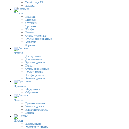
Тумбы под ТВ
Шкафы
Спальни
Кровати
Матрацы
Стеллажи
Трельяж
Шкафы
Комоды
Столы туалетные
Тумбы прикроватные
Банкетка
Зеркала
Детские
Для девочки
Для мальчика
Кровати детские
Полки
Столы письменные
Тумбы детские
Шкафы детские
Комоды детские
Прихожие
Модульные
Обувницы
Диваны
Прямые диваны
Угловые диваны
На металлокаркасе
Кресла
Шкафы
Шкафы-купе
Распашные шкафы