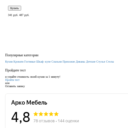
Купить
341 руб.
487 руб.
Популярные категории
Кухни
Кровати
Гостиные
Шкаф -купе
Спальни
Прихожие
Диваны
Детские
Стулья
Столы
Пройдите тест
и узнайте стоимость своей кухни за 1 минуту!
Пройти тест
или
Оставить заявку