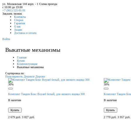
ул. Московская 144 корп. - 1
Схема проезда
с 10:00 до 19:00
+7 (961) 525-91-91
Заказать звонок
Контакты
Сборка
Гарантия
О нас
Акции
Доставка и оплата
Войти
Выкатные механизмы
Главная
Кухни
Комплектующие
Выкатные механизмы
Сортировка по:
Популярность
Дешевле
Дороже
30%
30%
Комплект Тандем Бокс Boyard белый, для низкого ящика 300
Комплект Тандем Бок
В наличии
В наличии
Купить
Купить
2 679 руб.
3 827 руб.
2 770 руб.
3 957 руб.