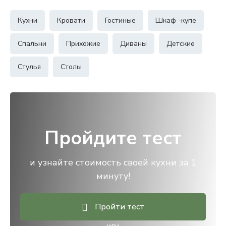
Кухни
Кровати
Гостиные
Шкаф -купе
Спальни
Прихожие
Диваны
Детские
Стулья
Столы
Пройдите тест
и узнайте стоимость своей кухни за 1
минуту!
Пройти тест