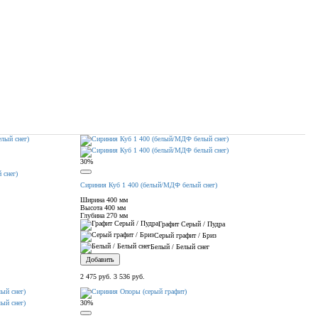
30%
 снег)
Сириния Куб 1 400 (белый/МДФ белый снег)
Ширина
400 мм
Высота
400 мм
Глубина
270 мм
Графит Серый / Пудра
Серый графит / Бриз
Белый / Белый снег
Добавить
2 475 руб.
3 536 руб.
30%