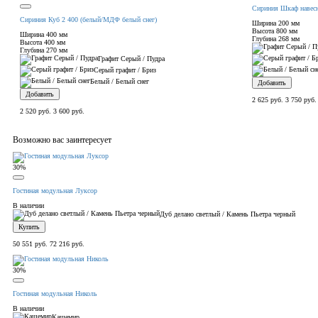
Сириния Шкаф навесн
Сириния Куб 2 400 (белый/МДФ белый снег)
Ширина
200 мм
Высота
800 мм
Ширина
400 мм
Глубина
268 мм
Высота
400 мм
Глубина
270 мм
Графит Серый / Пудра
Серый графит / Бриз
Белый / Белый снег
Добавить
Добавить
2 625 руб.
3 750 руб.
2 520 руб.
3 600 руб.
Возможно вас заинтересует
30%
Гостиная модульная Луксор
В наличии
Дуб делано светлый / Камень Пьетра черный
Купить
50 551 руб.
72 216 руб.
30%
Гостиная модульная Николь
В наличии
Кашемир