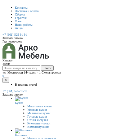
Контакты
Доставка и оплата
Сборка
Гарантия
О нас
Наши работы
Акции
+7 (961) 525-91-91
Заказать звонок
Где посмотреть
Каталог
Меню
Найти
ул. Московская 144 корп. - 1
Схема проезда
0
0
В корзине пусто!
+7 (961) 525-91-91
Заказать звонок
Кухни
Модульные кухни
Угловые кухни
Маленькие кухни
Готовые кухни
Столы и стулья
Кухонные уголки
Комплектующие
Гостиные
Модульные гостиные