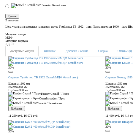
Белый / Белый снег
Купить
В наличии
Цена указана за комплект на первом фото: Тумба под ТВ 1902 - 1шт, Полка навесная 1000 - 1шт, Шк
Материал фасада
МДФ
Материал корпуса
ЛДСП
Доступные модули
Описание
Доставка и оплата
Сборка
Отзывы (0)
30%
30%
Сириния Тумба под ТВ 1902 (белый/МДФ белый снег)
Сириния Комод 1050
Ширина
1902 мм
Ширина
1050 мм
Высота
388 мм
Высота
805 мм
Глубина
380 мм
Глубина
380 мм
Графит Серый / Пудра
Серый графит / Бриз
Белый / Белый снег
Добавить
Добавить
11 250 руб.
16 071 руб.
11 490 руб.
16 414 ру
30%
30%