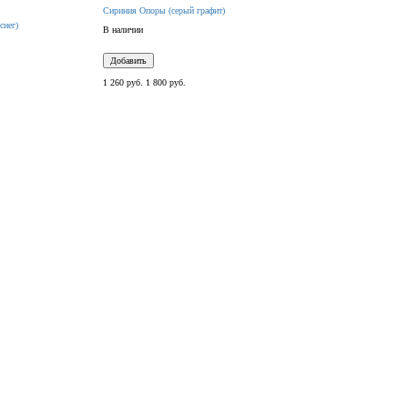
Сириния Опоры (серый графит)
снег)
В наличии
Добавить
1 260 руб.
1 800 руб.