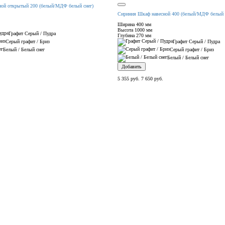
ой открытый 200 (белый/МДФ белый снег)
Сириния Шкаф навесной 400 (белый/МДФ белый 
Ширина
400 мм
Высота
1000 мм
Графит Серый / Пудра
Глубина
270 мм
Серый графит / Бриз
Графит Серый / Пудра
Белый / Белый снег
Серый графит / Бриз
Белый / Белый снег
Добавить
5 355 руб.
7 650 руб.