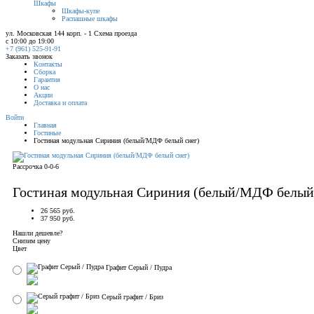
Шкафы
Шкафы-купе
Распашные шкафы
ул. Московская 144 корп. - 1
Схема проезда
с 10:00 до 19:00
+7 (961) 525-91-91
Заказать звонок
Контакты
Сборка
Гарантия
О нас
Акции
Доставка и оплата
Войти
Главная
Гостиные
Гостиная модульная Сириния (белый/МДФ белый снег)
Рассрочка 0-0-6
Гостиная модульная Сириния (белый/МДФ белый
26 565 руб.
37 950 руб.
Нашли дешевле?
Снизим цену
Цвет
Графит Серый / Пудра
Серый графит / Бриз