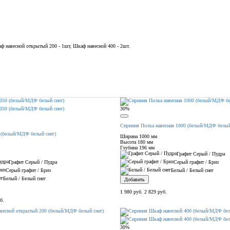
аф навесной открытый 200 - 1шт, Шкаф навесной 400 - 2шт.
30%
Сириния Полка навесная 1000 (белый/МДФ белый
 (белый/МДФ белый снег)
Ширина
1000 мм
Высота
180 мм
Глубина
196 мм
Графит Серый / Пудра
Графит Серый / Пудра
Серый графит / Бриз
Серый графит / Бриз
Белый / Белый снег
Белый / Белый снег
Добавить
1 980 руб.
2 829 руб.
б.
30%