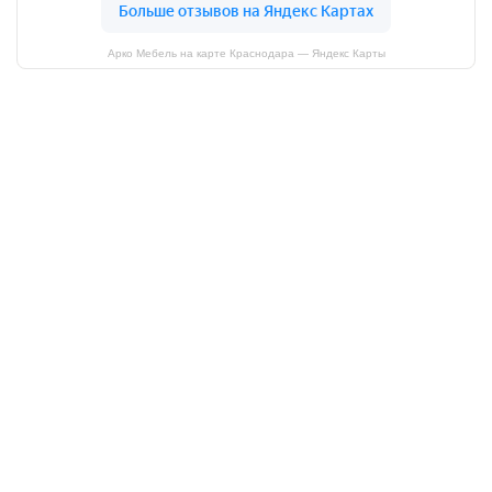
Арко Мебель на карте Краснодара — Яндекс Карты
АркоМебель
Контакты
Наши работы
Доставка и оплата
Акции
Сборка
Политика
конфиденциальности
Гарантия
О нас
Каталог
Кухни
Прихожие