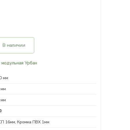
В наличии
 модульная Урбан
0 мм
 мм
 мм
Ф
П 16мм, Кромка ПВХ 1мм