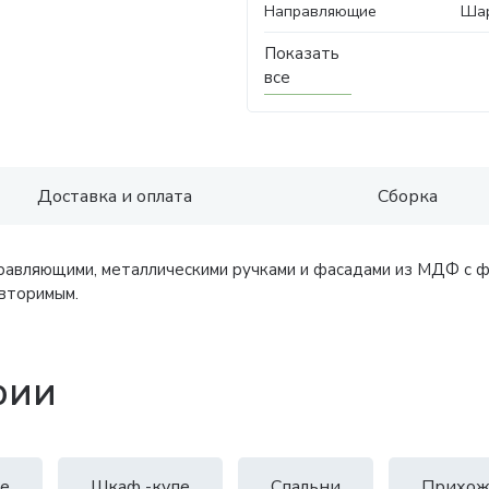
Направляющие
Ша
Показать
все
Доставка и оплата
Сборка
равляющими, металлическими ручками и фасадами из МДФ с ф
вторимым.
рии
е
Шкаф -купе
Спальни
Прихож