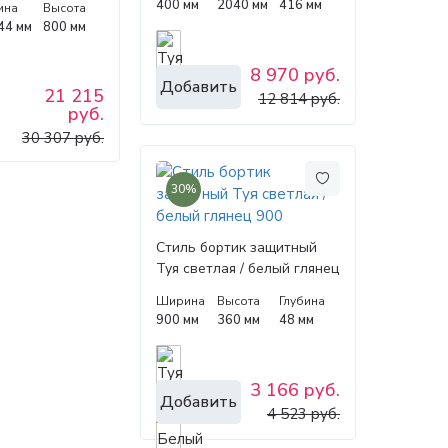
400 мм
2040 мм
416 мм
ина
Высота
44 мм
800 мм
8 970 руб.
Добавить
21 215
12 814 руб.
руб.
30 307 руб.
30%
Стиль бортик защитный
Туя светлая / белый глянец
900
Ширина
Высота
Глубина
900 мм
360 мм
48 мм
3 166 руб.
Добавить
4 523 руб.