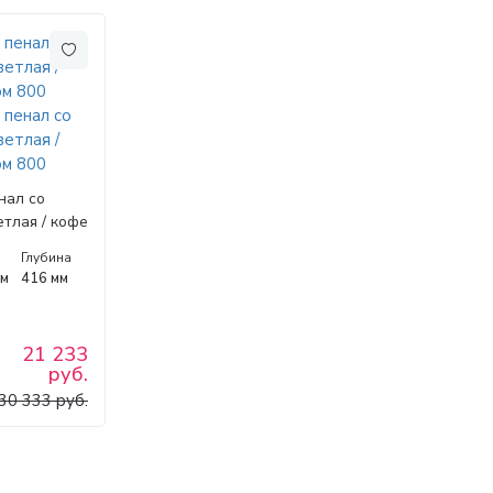
нал со
етлая / кофе
а
Глубина
мм
416 мм
21 233
руб.
30 333 руб.