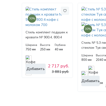
30%
30%
Стиль комплект подушек к
кровати № 900.4, 800.4
кофе с молоком 700
Стиль № 5.3 пе
Ширина
Высота
Глубина
стеклом Туя св
750 мм
250 мм
40 мм
с молоком 800
Ширина
Высот
800 мм
2040 
2 717 руб.
Добавить
3 881 руб.
Добавить