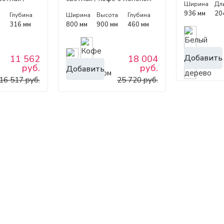
Ширина
Дл
900
м 2000
800
936 мм
20
а
Глубина
Ширина
Высота
Глубина
м
316 мм
800 мм
900 мм
460 мм
Добавить
11 562
18 004
руб.
руб.
Добавить
16 517 руб.
25 720 руб.