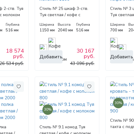
 2-ств. Туя
Стиль № 25 шкаф 3-ств.
Стиль № 3 
 с молоком
Туя светлая / кофе с
Туя светлая
молоком 1100
молоком 70
а
Глубина
Ширина
Высота
Глубина
Ширина
Вы
мм
516 мм
1150 мм
2040 мм
516 мм
700 мм
20
18 574
30 167
руб.
руб.
Добавить
Добавить
26 534 руб.
43 096 руб.
30%
30%
Стиль № 900
тахта с под
лка
Стиль № 9.1 комод Туя
светлая / к
ветлая /
светлая / кофе с молоком