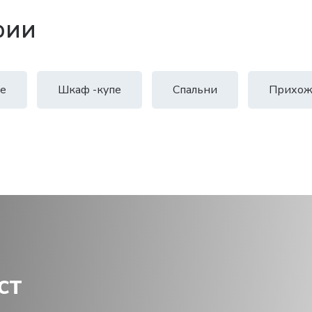
рии
е
Шкаф -купе
Спальни
Прихож
ст