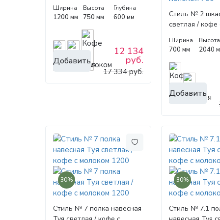
кофе с молоком 1200
Ширина
Высота
Глубина
Стиль № 2 шкаф
1200 мм
750 мм
600 мм
светлая / кофе
700
Ширина
Высот
12 134
700 мм
2040 
руб.
Добавить
17 334 руб.
Добавить
30%
30%
Стиль № 7 полка навесная
Стиль № 7.1 по
Туя светлая / кофе с
навесная Туя с