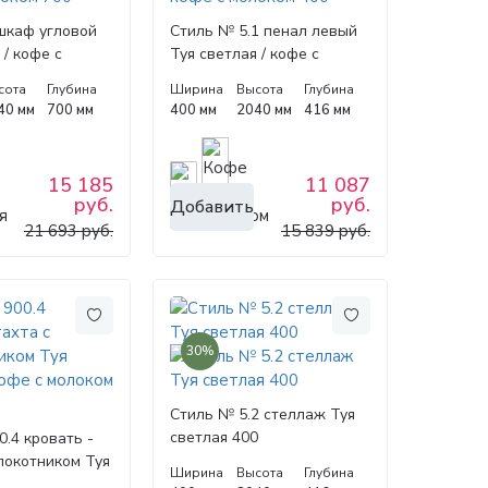
шкаф угловой
Стиль № 5.1 пенал левый
 / кофе с
Туя светлая / кофе с
0
молоком 400
сота
Глубина
Ширина
Высота
Глубина
40 мм
700 мм
400 мм
2040 мм
416 мм
15 185
11 087
руб.
руб.
Добавить
21 693 руб.
15 839 руб.
30%
Стиль № 5.2 стеллаж Туя
светлая 400
.4 кровать -
локотником Туя
Ширина
Высота
Глубина
офе с молоком