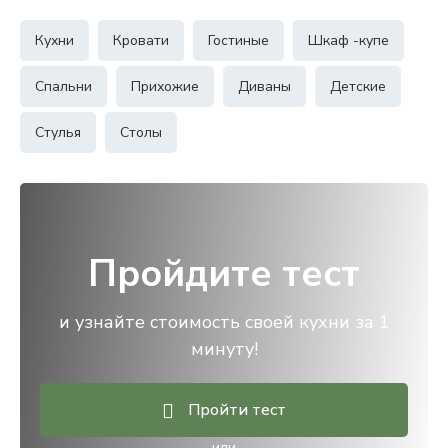
Кухни
Кровати
Гостиные
Шкаф -купе
Спальни
Прихожие
Диваны
Детские
Стулья
Столы
Пройдите тест
и узнайте стоимость своей кухни за 1
минуту!
Пройти тест